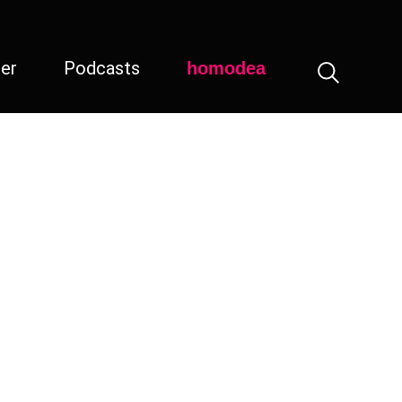
er
Podcasts
homodea
TOGGL
Search